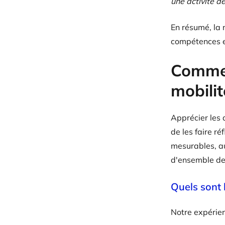
une activité 
En résumé, la 
compétences et
Commen
mobilit
Apprécier les 
de les faire r
mesurables, a
d'ensemble des
Quels sont 
Notre expérien