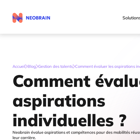
Solution
Accueil
Blog
Gestion des talents
Comment évaluer les aspirations ind
Comment évalue
aspirations
individuelles ?
Neobrain évalue aspirations et compétences pour des mobilités réuss
leur carrière.