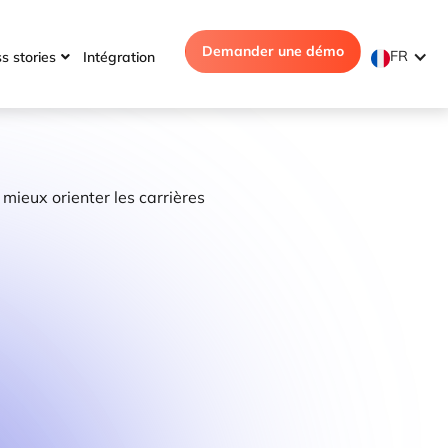
Demander une démo
FR
s stories
Intégration
