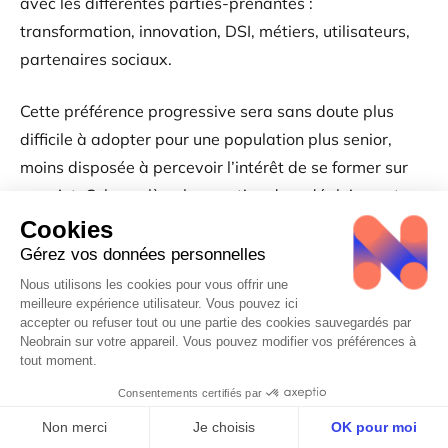
avec les différentes parties-prenantes :
transformation, innovation, DSI, métiers, utilisateurs,
partenaires sociaux.
Cette préférence progressive sera sans doute plus
difficile à adopter pour une population plus senior,
moins disposée à percevoir l’intérêt de se former sur
ce sujet. Cela soulève la question du redéploiement
continu des effectifs.
Notre prochain article autour des sujets d’IA
investigue
les obstacles
,
les exemples de sociétés
qui
ont initié des projets robustes de réflexion pour
proposer
une méthodologie en 5 étapes
afin d’initier
ce changement inéluctable. Il est disponible
ici
.