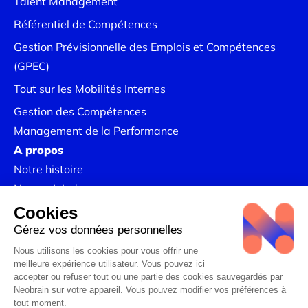
Talent Management
Référentiel de Compétences
Gestion Prévisionnelle des Emplois et Compétences
(GPEC)
Tout sur les Mobilités Internes
Gestion des Compétences
Management de la Performance
A propos
Notre histoire
Nous rejoindre
Nos Success Stories
Mentions légales
Politique de Confidentialité
Linkedin
Politique RSE